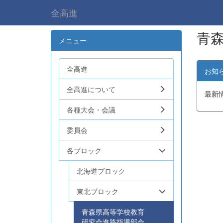
全高進
青
メニュー
全高進
お知
全高進について
最新
各種大会・会議
委員会
各ブロック
北海道ブロック
東北ブロック
青森県高等学校教育
研究会進路指導部会