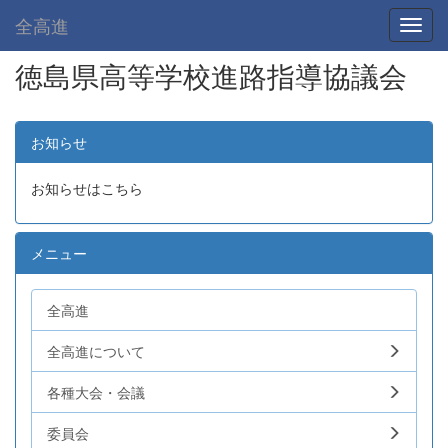
全高進
Toggl
徳島県高等学校進路指導協議会
お知らせ
お知らせはこちら
メニュー
全高進
全高進について
各種大会・会議
委員会